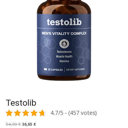
Testolib
4.7/5 - (457 votes)
Le
Le
54,90
€
36,65
€