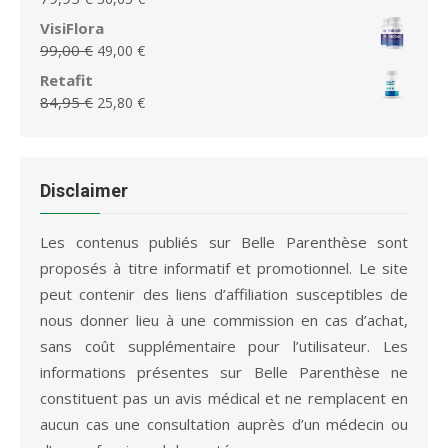
était :
est :
prix
prix
VisiFlora
75,95 €.
36,65 €.
initial
actuel
Le
Le
99,00
€
49,00
€
était :
est :
prix
prix
Retafit
79,95 €.
36,65 €.
initial
actuel
Le
Le
84,95
€
25,80
€
était :
est :
prix
prix
99,00 €.
49,00 €.
initial
actuel
était :
est :
84,95 €.
25,80 €.
Disclaimer
Les contenus publiés sur Belle Parenthèse sont
proposés à titre informatif et promotionnel. Le site
peut contenir des liens d’affiliation susceptibles de
nous donner lieu à une commission en cas d’achat,
sans coût supplémentaire pour l’utilisateur. Les
informations présentes sur Belle Parenthèse ne
constituent pas un avis médical et ne remplacent en
aucun cas une consultation auprès d’un médecin ou