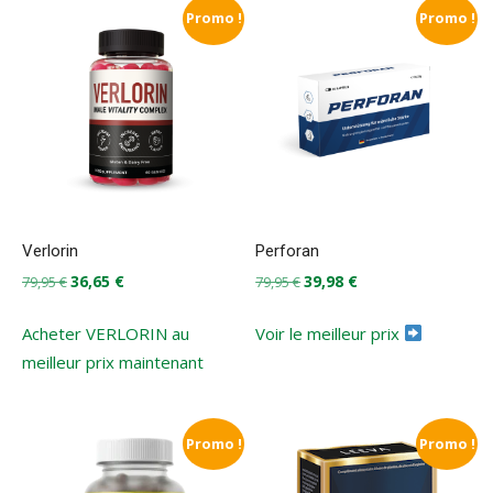
Promo !
Promo !
Verlorin
Perforan
Le
Le
Le
Le
36,65
€
39,98
€
79,95
€
79,95
€
prix
prix
prix
prix
initial
actuel
initial
actuel
Acheter VERLORIN au
Voir le meilleur prix
était :
est :
était :
est :
meilleur prix maintenant
79,95 €.
36,65 €.
79,95 €.
39,98 €.
Promo !
Promo !