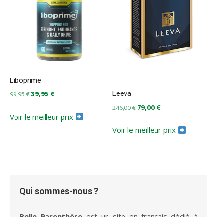
Liboprime
Le
Le
39,95
€
Leeva
99,95
€
prix
prix
Le
Le
79,00
€
246,00
€
initial
actuel
Voir le meilleur prix
prix
prix
était :
est :
initial
actuel
Voir le meilleur prix
99,95 €.
39,95 €.
était :
est :
246,00 €.
79,00 €.
Qui sommes-nous ?
Belle Parenthèse
est un site en français dédié à