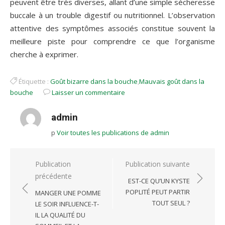
peuvent être très diverses, allant d’une simple sécheresse
buccale à un trouble digestif ou nutritionnel. L’observation
attentive des symptômes associés constitue souvent la
meilleure piste pour comprendre ce que l’organisme
cherche à exprimer.
Étiquette :
Goût bizarre dans la bouche
,
Mauvais goût dans la
bouche
Laisser un commentaire
admin
p
Voir toutes les publications de admin
Navigation
Publication
Publication suivante
précédente
de
EST-CE QU’UN KYSTE
l’article
POPLITÉ PEUT PARTIR
MANGER UNE POMME
TOUT SEUL ?
LE SOIR INFLUENCE-T-
IL LA QUALITÉ DU