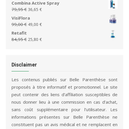
prix
prix
Combina Active Spray
44,99 €.
18,65 €.
initial
actuel
Le
Le
79,95
€
36,65
€
était :
est :
prix
prix
VisiFlora
75,95 €.
36,65 €.
initial
actuel
Le
Le
99,00
€
49,00
€
était :
est :
prix
prix
Retafit
79,95 €.
36,65 €.
initial
actuel
Le
Le
84,95
€
25,80
€
était :
est :
prix
prix
99,00 €.
49,00 €.
initial
actuel
était :
est :
84,95 €.
25,80 €.
Disclaimer
Les contenus publiés sur Belle Parenthèse sont
proposés à titre informatif et promotionnel. Le site
peut contenir des liens d’affiliation susceptibles de
nous donner lieu à une commission en cas d’achat,
sans coût supplémentaire pour l’utilisateur. Les
informations présentes sur Belle Parenthèse ne
constituent pas un avis médical et ne remplacent en