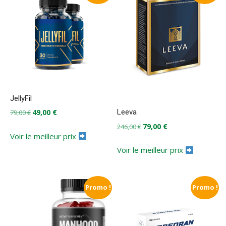
JellyFil
Le
Le
49,00
€
Leeva
79,00
€
prix
prix
Le
Le
79,00
€
246,00
€
initial
actuel
Voir le meilleur prix
prix
prix
était :
est :
initial
actuel
Voir le meilleur prix
79,00 €.
49,00 €.
était :
est :
246,00 €.
79,00 €.
Promo !
Promo !