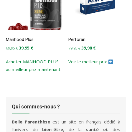
Manhood Plus
Perforan
Le
Le
Le
Le
39,95
€
39,98
€
69,95
€
79,95
€
prix
prix
prix
prix
initial
actuel
initial
actuel
Acheter MANHOOD PLUS
Voir le meilleur prix
était :
est :
était :
est :
au meilleur prix maintenant
69,95 €.
39,95 €.
79,95 €.
39,98 €.
Qui sommes-nous ?
Belle Parenthèse
est un site en français dédié à
l’univers du
bien-être
, de la
santé et
des