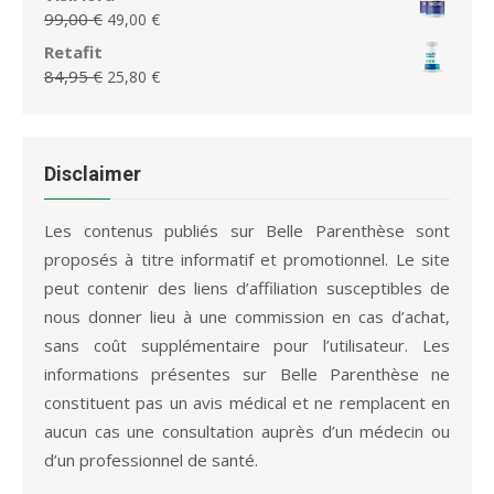
75,95 €.
36,65 €.
initial
actuel
Le
Le
99,00
€
49,00
€
était :
est :
prix
prix
Retafit
79,95 €.
36,65 €.
initial
actuel
Le
Le
84,95
€
25,80
€
était :
est :
prix
prix
99,00 €.
49,00 €.
initial
actuel
était :
est :
84,95 €.
25,80 €.
Disclaimer
Les contenus publiés sur Belle Parenthèse sont
proposés à titre informatif et promotionnel. Le site
peut contenir des liens d’affiliation susceptibles de
nous donner lieu à une commission en cas d’achat,
sans coût supplémentaire pour l’utilisateur. Les
informations présentes sur Belle Parenthèse ne
constituent pas un avis médical et ne remplacent en
aucun cas une consultation auprès d’un médecin ou
d’un professionnel de santé.