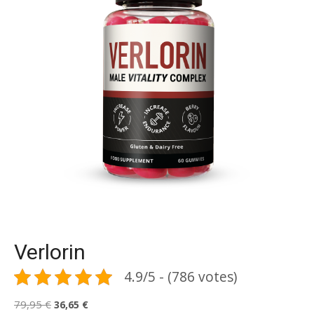
Verlorin
4.9/5 - (786 votes)
Le
Le
79,95
€
36,65
€