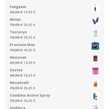
Fungexin
Le
Le
39,99
€
19,99
€
prix
prix
Alvian
initial
actuel
Le
Le
79,95
€
36,65
€
était :
est :
prix
prix
Testoryn
39,99 €.
19,99 €.
initial
actuel
Le
Le
79,90
€
39,95
€
était :
est :
prix
prix
Prostate Max
79,95 €.
36,65 €.
initial
actuel
Le
Le
79,00
€
49,00
€
était :
est :
prix
prix
Glucosan
79,90 €.
39,95 €.
initial
actuel
Le
Le
29,99
€
14,99
€
était :
est :
prix
prix
Zestee
79,00 €.
49,00 €.
initial
actuel
Le
Le
44,99
€
18,65
€
était :
est :
prix
prix
NovaSvelt
29,99 €.
14,99 €.
initial
actuel
Le
Le
75,95
€
36,65
€
était :
est :
prix
prix
Combina Active Spray
44,99 €.
18,65 €.
initial
actuel
Le
Le
79,95
€
36,65
€
était :
est :
prix
prix
VisiFlora