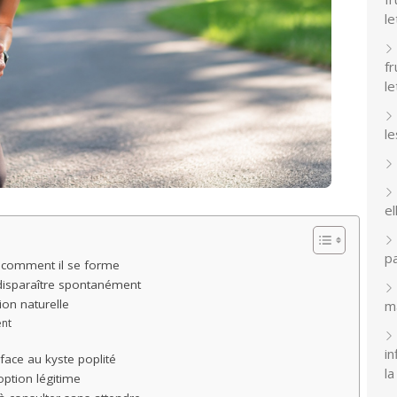
le
f
le
le
el
pa
t comment il se forme
 disparaître spontanément
ion naturelle
m
ent
in
face au kyste poplité
la
option légitime