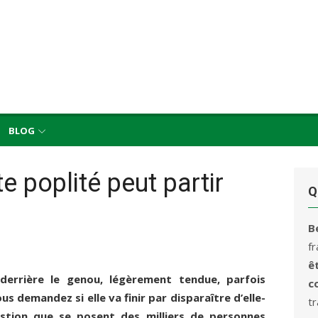
BLOG
e poplité peut partir
Q
B
f
ê
errière le genou, légèrement tendue, parfois
c
us demandez si elle va finir par disparaître d’elle-
t
tion que se posent des milliers de personnes