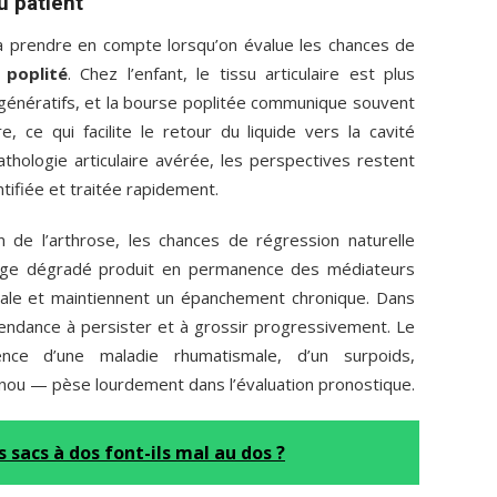
u patient
 à prendre en compte lorsqu’on évalue les chances de
 poplité
. Chez l’enfant, le tissu articulaire est plus
génératifs, et la bourse poplitée communique souvent
e, ce qui facilite le retour du liquide vers la cavité
pathologie articulaire avérée, les perspectives restent
ntifiée et traitée rapidement.
on de l’arthrose, les chances de régression naturelle
tilage dégradé produit en permanence des médiateurs
viale et maintiennent un épanchement chronique. Dans
endance à persister et à grossir progressivement. Le
ce d’une maladie rhumatismale, d’un surpoids,
ou — pèse lourdement dans l’évaluation pronostique.
s sacs à dos font-ils mal au dos ?