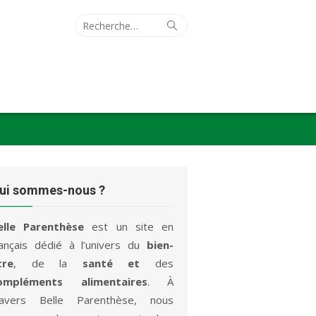
Recherche
Rechercher
pour :
ui sommes-nous ?
elle Parenthèse
est un site en
rançais dédié à l’univers du
bien-
tre
, de la
santé et
des
ompléments alimentaires
. À
ravers Belle Parenthèse, nous