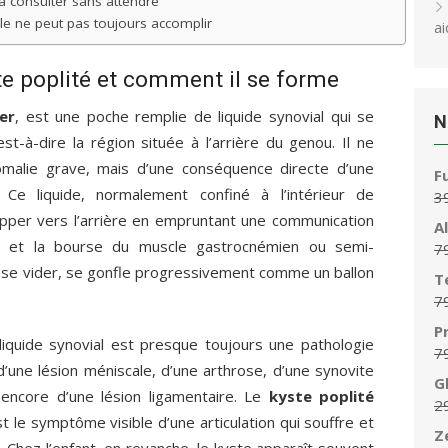
à consulter sans attendre
elle ne peut pas toujours accomplir
ai
te poplité et comment il se forme
er
, est une poche remplie de liquide synovial qui se
N
st-à-dire la région située à l’arrière du genou. Il ne
omalie grave, mais d’une conséquence directe d’une
F
e. Ce liquide, normalement confiné à l’intérieur de
3
chapper vers l’arrière en empruntant une communication
A
aire et la bourse du muscle gastrocnémien ou semi-
7
 se vider, se gonfle progressivement comme un ballon
T
7
P
iquide synovial est presque toujours une pathologie
7
d’une lésion méniscale, d’une arthrose, d’une synovite
G
encore d’une lésion ligamentaire. Le
kyste poplité
2
st le symptôme visible d’une articulation qui souffre et
Z