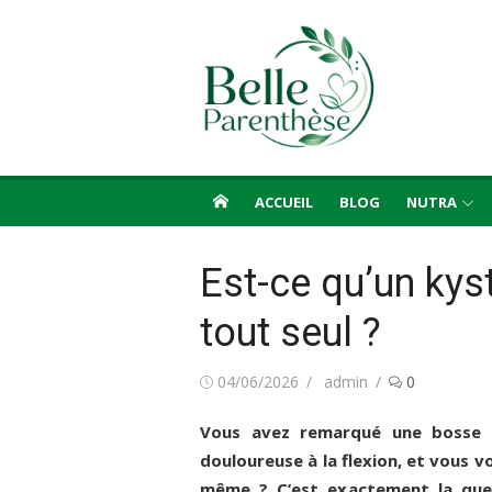
Aller
au
contenu
ACCUEIL
BLOG
NUTRA
Est-ce qu’un kyst
tout seul ?
Publié
Auteur/autrice
04/06/2026
admin
0
le
Vous avez remarqué une bosse d
douloureuse à la flexion, et vous vo
même ? C’est exactement la ques