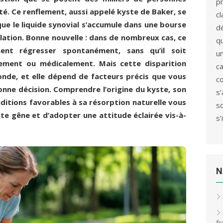
p
té. Ce renflement, aussi appelé kyste de Baker, se
c
ue le liquide synovial s’accumule dans une bourse
d
culation. Bonne nouvelle : dans de nombreux cas, ce
qu
ent régresser spontanément, sans qu’il soit
u
alement ou médicalement. Mais cette disparition
c
onde, et elle dépend de facteurs précis que vous
c
nne décision. Comprendre l’origine du kyste, son
s
itions favorables à sa résorption naturelle vous
s
e gêne et d’adopter une attitude éclairée vis-à-
s’
N
f