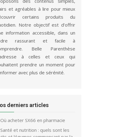
roposons des contenus simples,
lairs et agréables à lire pour mieux
écouvrir certains produits du
otidien. Notre objectif est d’offrir
ne information accessible, dans un
adre rassurant et facile à
omprendre. Belle Parenthèse
’adresse à celles et ceux qui
ouhaitent prendre un moment pour
informer avec plus de sérénité.
os derniers articles
Où acheter SX66 en pharmacie
Santé et nutrition : quels sont les
ruits et légumes commençant par la