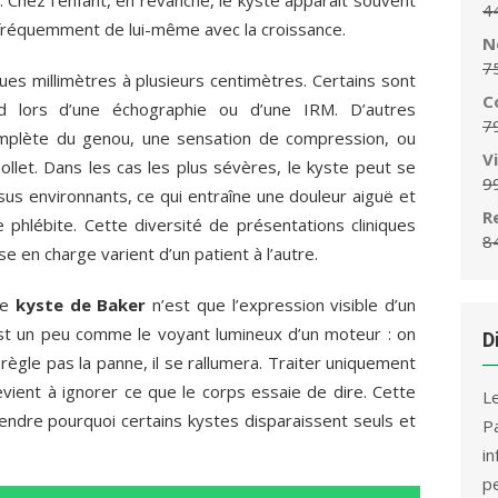
. Chez l’enfant, en revanche, le kyste apparaît souvent
4
 fréquemment de lui-même avec la croissance.
N
7
ques millimètres à plusieurs centimètres. Certains sont
C
d lors d’une échographie ou d’une IRM. D’autres
7
omplète du genou, une sensation de compression, ou
V
llet. Dans les cas les plus sévères, le kyste peut se
9
ssus environnants, ce qui entraîne une douleur aiguë et
R
hlébite. Cette diversité de présentations cliniques
8
se en charge varient d’un patient à l’autre.
le
kyste de Baker
n’est que l’expression visible d’un
’est un peu comme le voyant lumineux d’un moteur : on
D
règle pas la panne, il se rallumera. Traiter uniquement
evient à ignorer ce que le corps essaie de dire. Cette
L
ndre pourquoi certains kystes disparaissent seuls et
P
i
p