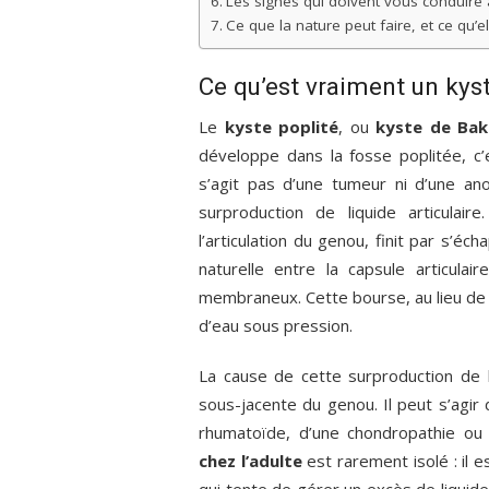
Les signes qui doivent vous conduire 
Ce que la nature peut faire, et ce qu’
Ce qu’est vraiment un kys
Le
kyste poplité
, ou
kyste de Bak
développe dans la fosse poplitée, c’e
s’agit pas d’une tumeur ni d’une an
surproduction de liquide articulair
l’articulation du genou, finit par s’é
naturelle entre la capsule articul
membraneux. Cette bourse, au lieu de
d’eau sous pression.
La cause de cette surproduction de l
sous-jacente du genou. Il peut s’agir 
rhumatoïde, d’une chondropathie ou 
chez l’adulte
est rarement isolé : il e