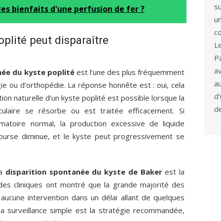
s
les bienfaits d'une perfusion de fer ?
u
co
plité peut disparaître
L
P
a
ée du kyste poplité
est l’une des plus fréquemment
a
e ou d’orthopédie. La réponse honnête est : oui, cela
d
tion naturelle d’un kyste poplité est possible lorsque la
d
iculaire se résorbe ou est traitée efficacement. Si
ammatoire normal, la production excessive de liquide
bourse diminue, et le kyste peut progressivement se
la
disparition spontanée du kyste de Baker
est la
udes cliniques ont montré que la grande majorité des
aucune intervention dans un délai allant de quelques
a surveillance simple est la stratégie recommandée,