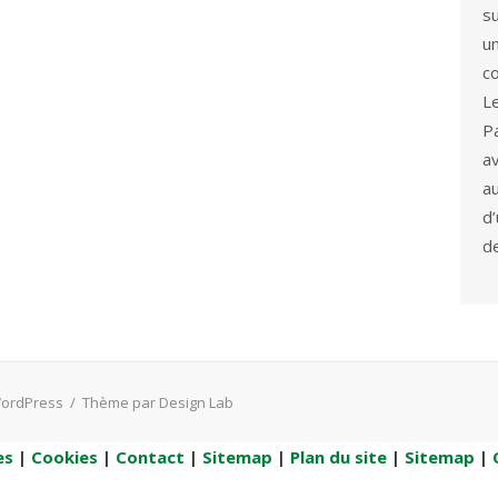
s
u
co
L
P
a
a
d
d
WordPress
/
Thème par Design Lab
es
|
Cookies
|
Contact
|
Sitemap
|
Plan du site
|
Sitemap
|