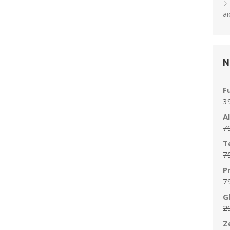
ai
N
F
3
A
7
T
7
P
7
G
2
Z