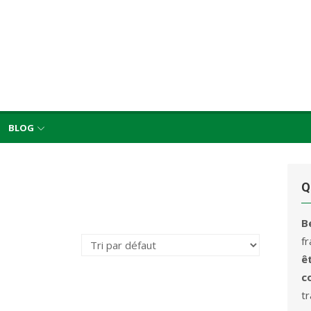
BLOG
Q
B
f
ê
c
t