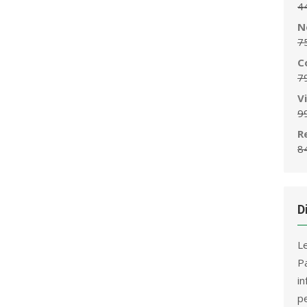
4
N
7
C
7
V
9
R
8
D
L
P
i
p