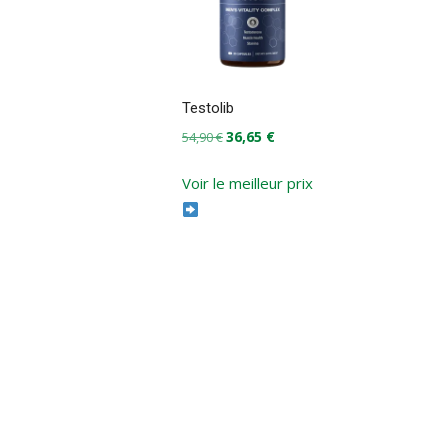
Testolib
Le
Le
36,65
€
54,90
€
prix
prix
initial
actuel
Voir le meilleur prix
était :
est :
54,90 €.
36,65 €.