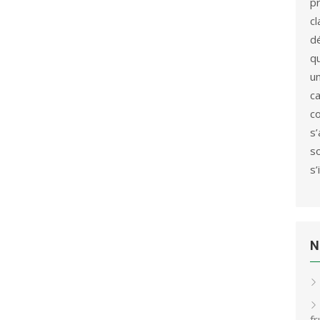
p
c
d
qu
u
c
c
s
s
s’
N
f