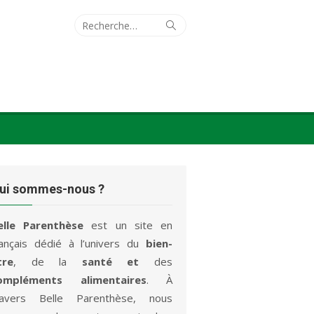
Recherche
Rechercher
pour :
ui sommes-nous ?
elle Parenthèse
est un site en
rançais dédié à l’univers du
bien-
tre
, de la
santé et
des
ompléments alimentaires
. À
ravers Belle Parenthèse, nous