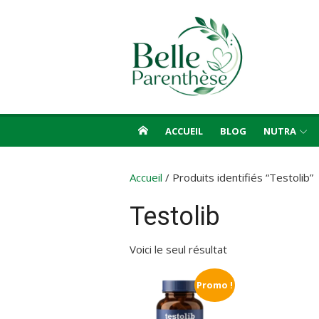
Aller
au
contenu
ACCUEIL
BLOG
NUTRA
Accueil
/ Produits identifiés “Testolib”
Testolib
Voici le seul résultat
Promo !