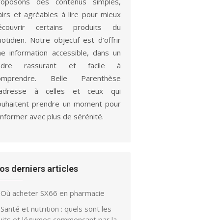
roposons des contenus simples,
lairs et agréables à lire pour mieux
écouvrir certains produits du
otidien. Notre objectif est d’offrir
ne information accessible, dans un
adre rassurant et facile à
omprendre. Belle Parenthèse
’adresse à celles et ceux qui
ouhaitent prendre un moment pour
informer avec plus de sérénité.
os derniers articles
Où acheter SX66 en pharmacie
Santé et nutrition : quels sont les
ruits et légumes commençant par la