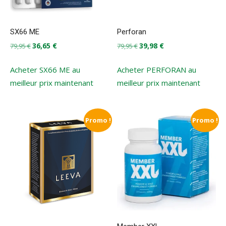
SX66 ME
Perforan
Le
Le
Le
Le
36,65
€
39,98
€
79,95
€
79,95
€
prix
prix
prix
prix
initial
actuel
initial
actuel
Acheter SX66 ME au
Acheter PERFORAN au
était :
est :
était :
est :
meilleur prix maintenant
meilleur prix maintenant
79,95 €.
36,65 €.
79,95 €.
39,98 €.
Promo !
Promo !