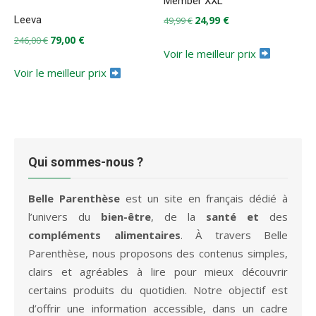
Member XXL
Le
Le
24,99
€
Leeva
49,99
€
prix
prix
Le
Le
79,00
€
246,00
€
initial
actuel
Voir le meilleur prix
prix
prix
était :
est :
initial
actuel
Voir le meilleur prix
49,99 €.
24,99 €.
était :
est :
246,00 €.
79,00 €.
Qui sommes-nous ?
Belle Parenthèse
est un site en français dédié à
l’univers du
bien-être
, de la
santé et
des
compléments alimentaires
. À travers Belle
Parenthèse, nous proposons des contenus simples,
clairs et agréables à lire pour mieux découvrir
certains produits du quotidien. Notre objectif est
d’offrir une information accessible, dans un cadre