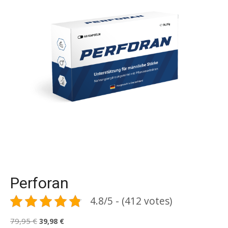
Perforan
4.8/5 - (412 votes)
Le
Le
79,95
€
39,98
€