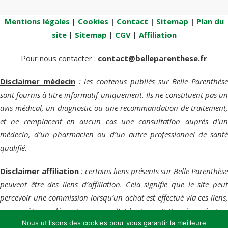
Mentions légales
|
Cookies
|
Contact
|
Sitemap
|
Plan du
site
|
Sitemap
|
CGV
|
Affiliation
Pour nous contacter :
contact@belleparenthese.fr
Disclaimer médecin
: les contenus publiés sur Belle Parenthèse
sont fournis à titre informatif uniquement. Ils ne constituent pas un
avis médical, un diagnostic ou une recommandation de traitement,
et ne remplacent en aucun cas une consultation auprès d’un
médecin, d’un pharmacien ou d’un autre professionnel de santé
qualifié.
Disclaimer affiliation
: certains liens présents sur Belle Parenthèse
peuvent être des liens d’affiliation. Cela signifie que le site peut
percevoir une commission lorsqu’un achat est effectué via ces liens,
sans coût supplémentaire pour l’utilisateur. Cette rémunération
Nous utilisons des cookies pour vous garantir la meilleure
contribue au fonctionnement du site et au maintien de ses