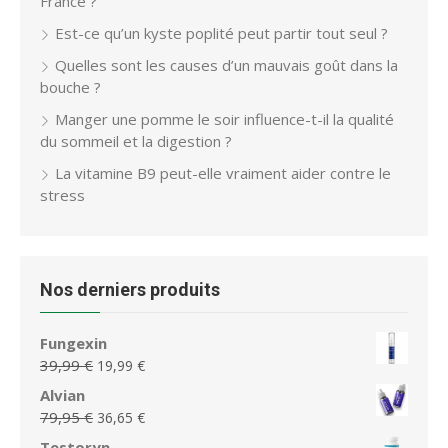
France ?
Est-ce qu’un kyste poplité peut partir tout seul ?
Quelles sont les causes d’un mauvais goût dans la
bouche ?
Manger une pomme le soir influence-t-il la qualité
du sommeil et la digestion ?
La vitamine B9 peut-elle vraiment aider contre le
stress
Nos derniers produits
Fungexin
Le
Le
39,99
€
19,99
€
prix
prix
Alvian
initial
actuel
Le
Le
79,95
€
36,65
€
était :
est :
prix
prix
Testoryn