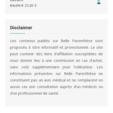
79,95 €.
36,65 €.
initial
actuel
Le
Le
84,95
€
25,80
€
était :
est :
prix
prix
99,00 €.
49,00 €.
initial
actuel
était :
est :
84,95 €.
25,80 €.
Disclaimer
Les contenus publiés sur Belle Parenthèse sont
proposés à titre informatif et promotionnel. Le site
peut contenir des liens d’affiliation susceptibles de
nous donner lieu à une commission en cas d’achat,
sans coût supplémentaire pour l’utilisateur. Les
informations présentes sur Belle Parenthèse ne
constituent pas un avis médical et ne remplacent en
aucun cas une consultation auprès d’un médecin ou
d’un professionnel de santé.