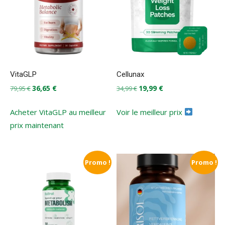
VitaGLP
Cellunax
Le
Le
Le
Le
36,65
€
19,99
€
79,95
€
34,99
€
prix
prix
prix
prix
initial
actuel
initial
actuel
Acheter VitaGLP au meilleur
Voir le meilleur prix
était :
est :
était :
est :
prix maintenant
79,95 €.
36,65 €.
34,99 €.
19,99 €.
Promo !
Promo !