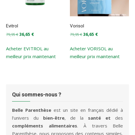
Evitrol
Vorisol
Le
Le
Le
Le
36,65
€
36,65
€
79,95
€
79,95
€
prix
prix
prix
prix
initial
actuel
initial
actuel
Acheter EVITROL au
Acheter VORISOL au
était :
est :
était :
est :
meilleur prix maintenant
meilleur prix maintenant
79,95 €.
36,65 €.
79,95 €.
36,65 €.
Qui sommes-nous ?
Belle Parenthèse
est un site en français dédié à
l’univers du
bien-être
, de la
santé et
des
compléments alimentaires
. À travers Belle
Parenthèse, nous proposons des contenus simples,