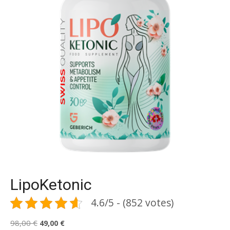
LipoKetonic
4.6/5 - (852 votes)
Le
Le
98,00
€
49,00
€