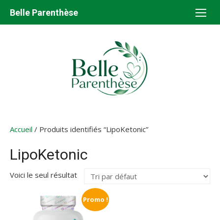
Aller
Belle Parenthèse
au
contenu
Accueil
/ Produits identifiés “LipoKetonic”
LipoKetonic
Voici le seul résultat
Promo !