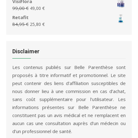
VisiFlora
75,95 €.
36,65 €.
initial
actuel
Le
Le
99,00
€
49,00
€
était :
est :
prix
prix
Retafit
79,95 €.
36,65 €.
initial
actuel
Le
Le
84,95
€
25,80
€
était :
est :
prix
prix
99,00 €.
49,00 €.
initial
actuel
était :
est :
84,95 €.
25,80 €.
Disclaimer
Les contenus publiés sur Belle Parenthèse sont
proposés à titre informatif et promotionnel. Le site
peut contenir des liens d’affiliation susceptibles de
nous donner lieu à une commission en cas d’achat,
sans coût supplémentaire pour l’utilisateur. Les
informations présentes sur Belle Parenthèse ne
constituent pas un avis médical et ne remplacent en
aucun cas une consultation auprès d’un médecin ou
d’un professionnel de santé.