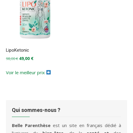
LipoKetonic
Le
Le
49,00
€
98,00
€
prix
prix
initial
actuel
Voir le meilleur prix
était :
est :
98,00 €.
49,00 €.
Qui sommes-nous ?
Belle Parenthèse
est un site en français dédié à
l’univers du
bien-être
, de la
santé et
des