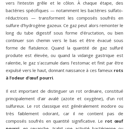
vers l’intestin grêle et le côlon. À chaque étape, des
bactéries spécifiques — notamment les bactéries sulfato-
réductrices — transforment les composés soufrés en
sulfure d’hydrogène gazeux. Ce gaz peut alors remonter le
long du tube digestif sous forme d’éructation, ou bien
continuer son chemin vers le bas et être évacué sous
forme de flatulence. Quand la quantité de gaz sulfuré
produite est élevée, ou quand la vidange gastrique est
ralentie, le gaz s’accumule dans l’estomac et finit par être
expulsé vers le haut, donnant naissance à ces fameux
rots
à l’odeur d’œuf pourri
.
Il est important de distinguer un rot ordinaire, constitué
principalement d’air avalé (azote et oxygène), d’un rot
sulfureux. Le rot classique est généralement inodore ou
très faiblement odorant, car il ne contient pas de
composés soufrés en quantité significative. Le
rot œuf
pourri
, en revanche, trahit une activité bactérienne ou