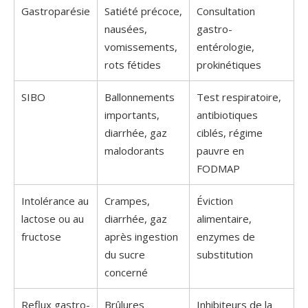
Gastroparésie
Satiété précoce,
Consultation
nausées,
gastro-
vomissements,
entérologie,
rots fétides
prokinétiques
SIBO
Ballonnements
Test respiratoire,
importants,
antibiotiques
diarrhée, gaz
ciblés, régime
malodorants
pauvre en
FODMAP
Intolérance au
Crampes,
Éviction
lactose ou au
diarrhée, gaz
alimentaire,
fructose
après ingestion
enzymes de
du sucre
substitution
concerné
Reflux gastro-
Brûlures
Inhibiteurs de la