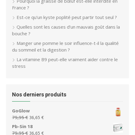
Pourquoi la graisse de bœuf est-elle interdite en
France ?
Est-ce qu’un kyste poplité peut partir tout seul ?
Quelles sont les causes d’un mauvais goût dans la
bouche ?
Manger une pomme le soir influence-t-il la qualité
du sommeil et la digestion ?
La vitamine B9 peut-elle vraiment aider contre le
stress
Nos derniers produits
GoGlow
Le
Le
79,95
€
36,65
€
prix
prix
Pb-Sin 18
initial
actuel
Le
Le
79,95
€
36,65
€