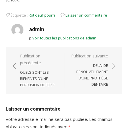
Étiquette :
Rot oeuf pourri
Laisser un commentaire
admin
p
Voir toutes les publications de admin
Navigation
Publication
Publication suivante
précédente
de
DÉLAI DE
l’article
RENOUVELLEMENT
QUELS SONT LES
D’UNE PROTHÈSE
BIENFAITS D’UNE
DENTAIRE
PERFUSION DE FER ?
Laisser un commentaire
Votre adresse e-mail ne sera pas publiée.
Les champs
obligatoires sont indiqués avec
*