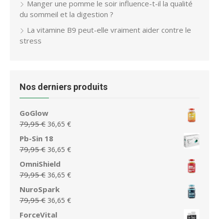
Manger une pomme le soir influence-t-il la qualité
du sommeil et la digestion ?
La vitamine B9 peut-elle vraiment aider contre le
stress
Nos derniers produits
GoGlow
Le
Le
79,95
€
36,65
€
prix
prix
Pb-Sin 18
initial
actuel
Le
Le
79,95
€
36,65
€
était :
est :
prix
prix
OmniShield
79,95 €.
36,65 €.
initial
actuel
Le
Le
79,95
€
36,65
€
était :
est :
prix
prix
NuroSpark
79,95 €.
36,65 €.
initial
actuel
Le
Le
79,95
€
36,65
€
était :
est :
prix
prix
ForceVital
79,95 €.
36,65 €.