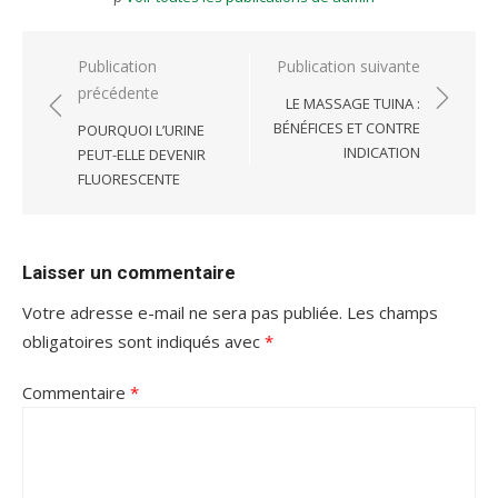
Navigation
Publication
Publication suivante
précédente
de
LE MASSAGE TUINA :
l’article
BÉNÉFICES ET CONTRE
POURQUOI L’URINE
INDICATION
PEUT-ELLE DEVENIR
FLUORESCENTE
Laisser un commentaire
Votre adresse e-mail ne sera pas publiée.
Les champs
obligatoires sont indiqués avec
*
Commentaire
*