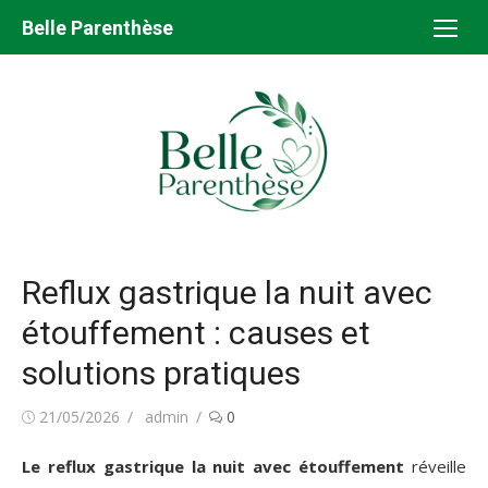
Aller
Belle Parenthèse
au
contenu
Reflux gastrique la nuit avec
étouffement : causes et
solutions pratiques
Publié
Auteur/autrice
21/05/2026
admin
0
le
Le reflux gastrique la nuit avec étouffement
réveille