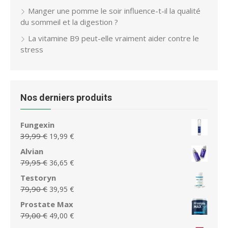
Manger une pomme le soir influence-t-il la qualité
du sommeil et la digestion ?
La vitamine B9 peut-elle vraiment aider contre le
stress
Nos derniers produits
Fungexin
Le
Le
39,99
€
19,99
€
prix
prix
Alvian
initial
actuel
Le
Le
79,95
€
36,65
€
était :
est :
prix
prix
Testoryn
39,99 €.
19,99 €.
initial
actuel
Le
Le
79,90
€
39,95
€
était :
est :
prix
prix
Prostate Max
79,95 €.
36,65 €.
initial
actuel
Le
Le
79,00
€
49,00
€
était :
est :
prix
prix