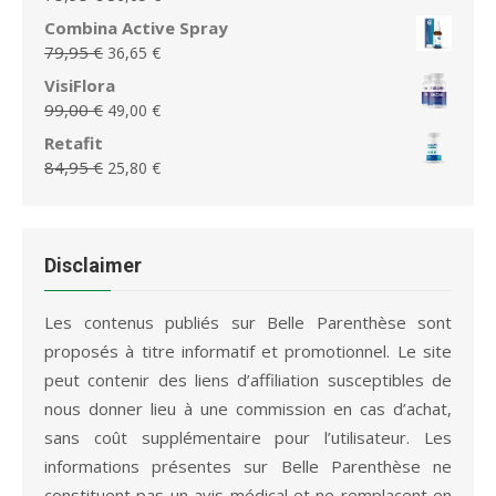
était :
est :
prix
prix
Combina Active Spray
44,99 €.
18,65 €.
initial
actuel
Le
Le
79,95
€
36,65
€
était :
est :
prix
prix
VisiFlora
75,95 €.
36,65 €.
initial
actuel
Le
Le
99,00
€
49,00
€
était :
est :
prix
prix
Retafit
79,95 €.
36,65 €.
initial
actuel
Le
Le
84,95
€
25,80
€
était :
est :
prix
prix
99,00 €.
49,00 €.
initial
actuel
était :
est :
84,95 €.
25,80 €.
Disclaimer
Les contenus publiés sur Belle Parenthèse sont
proposés à titre informatif et promotionnel. Le site
peut contenir des liens d’affiliation susceptibles de
nous donner lieu à une commission en cas d’achat,
sans coût supplémentaire pour l’utilisateur. Les
informations présentes sur Belle Parenthèse ne
constituent pas un avis médical et ne remplacent en