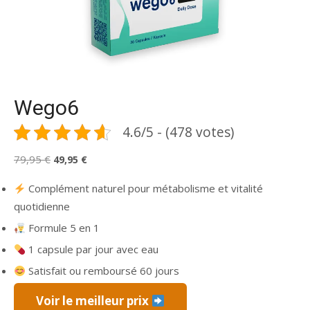
Wego6
4.6/5 - (478 votes)
Le
Le
79,95
€
49,95
€
prix
prix
Complément naturel pour métabolisme et vitalité
initial
actuel
quotidienne
était :
est :
Formule 5 en 1
79,95 €.
49,95 €.
1 capsule par jour avec eau
Satisfait ou remboursé 60 jours
Voir le meilleur prix