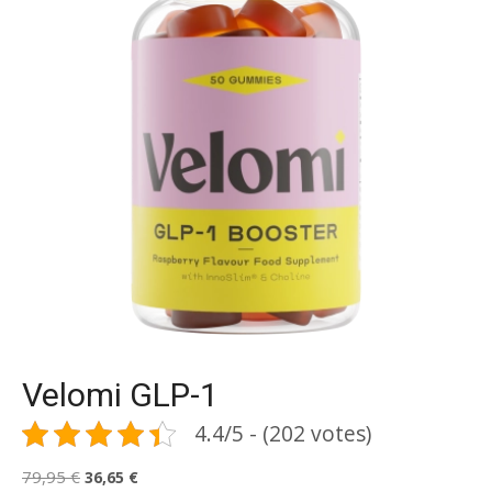
Velomi GLP-1
4.4/5 - (202 votes)
Le
Le
79,95
€
36,65
€