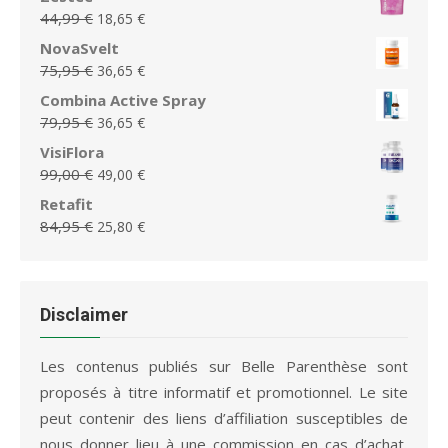
79,00 €.
49,00 €.
initial
actuel
Le
Le
44,99
€
18,65
€
était :
est :
prix
prix
NovaSvelt
29,99 €.
14,99 €.
initial
actuel
Le
Le
75,95
€
36,65
€
était :
est :
prix
prix
Combina Active Spray
44,99 €.
18,65 €.
initial
actuel
Le
Le
79,95
€
36,65
€
était :
est :
prix
prix
VisiFlora
75,95 €.
36,65 €.
initial
actuel
Le
Le
99,00
€
49,00
€
était :
est :
prix
prix
Retafit
79,95 €.
36,65 €.
initial
actuel
Le
Le
84,95
€
25,80
€
était :
est :
prix
prix
99,00 €.
49,00 €.
initial
actuel
était :
est :
84,95 €.
25,80 €.
Disclaimer
Les contenus publiés sur Belle Parenthèse sont
proposés à titre informatif et promotionnel. Le site
peut contenir des liens d’affiliation susceptibles de
nous donner lieu à une commission en cas d’achat,