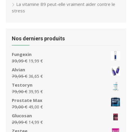
La vitamine B9 peut-elle vraiment aider contre le
stress
Nos derniers produits
Fungexin
Le
Le
39,99
€
19,99
€
prix
prix
Alvian
initial
actuel
Le
Le
79,95
€
36,65
€
était :
est :
prix
prix
Testoryn
39,99 €.
19,99 €.
initial
actuel
Le
Le
79,90
€
39,95
€
était :
est :
prix
prix
Prostate Max
79,95 €.
36,65 €.
initial
actuel
Le
Le
79,00
€
49,00
€
était :
est :
prix
prix
Glucosan
79,90 €.
39,95 €.
initial
actuel
Le
Le
29,99
€
14,99
€
était :
est :
prix
prix
Zestee