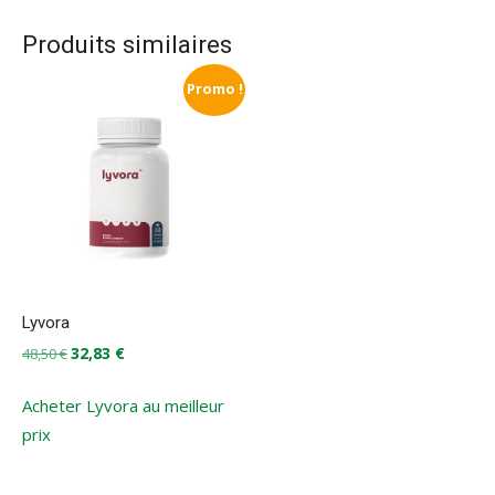
Produits similaires
Promo !
Lyvora
Le
Le
32,83
€
48,50
€
prix
prix
initial
actuel
Acheter Lyvora au meilleur
était :
est :
prix
48,50 €.
32,83 €.