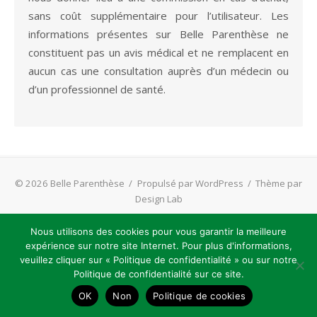
sans coût supplémentaire pour l’utilisateur. Les
informations présentes sur Belle Parenthèse ne
constituent pas un avis médical et ne remplacent en
aucun cas une consultation auprès d’un médecin ou
d’un professionnel de santé.
© 2026 Belle Parenthèse
/
Propulsé par WordPress
/
Thème par
Design Lab
Nous utilisons des cookies pour vous garantir la meilleure
Mentions légales
|
Cookies
|
Contact
|
Sitemap
|
Plan du
expérience sur notre site Internet. Pour plus d'informations,
site
|
Sitemap
|
CGV
|
Affiliation
veuillez cliquer sur « Politique de confidentialité » ou sur notre
Politique de confidentialité sur ce site.
Pour nous contacter :
contact@belleparenthese.fr
Le prix initial était : 79,95 €.
Le prix actuel est : 36,
36,65
€
Acheter Velomi GLP-1 au meilleur
OK
Non
Politique de cookies