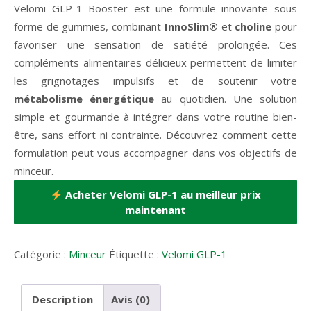
prix
prix
Velomi GLP-1 Booster est une formule innovante sous
initial
actuel
forme de gummies, combinant
InnoSlim®
et
choline
pour
était :
est :
favoriser une sensation de satiété prolongée. Ces
79,95 €.
36,65 €.
compléments alimentaires délicieux permettent de limiter
les grignotages impulsifs et de soutenir votre
métabolisme énergétique
au quotidien. Une solution
simple et gourmande à intégrer dans votre routine bien-
être, sans effort ni contrainte. Découvrez comment cette
formulation peut vous accompagner dans vos objectifs de
minceur.
Acheter Velomi GLP-1 au meilleur prix
maintenant
Catégorie :
Minceur
Étiquette :
Velomi GLP-1
Description
Avis (0)