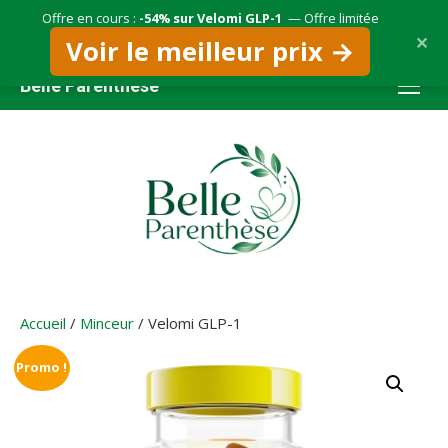
Offre en cours :
-54% sur Velomi GLP-1
— Offre limitée
✕
Voir le meilleur prix →
Aller
Belle Parenthèse
au
contenu
Accueil
/
Minceur
/ Velomi GLP-1
Promo !