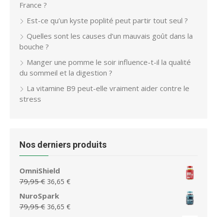
France ?
Est-ce qu’un kyste poplité peut partir tout seul ?
Quelles sont les causes d’un mauvais goût dans la
bouche ?
Manger une pomme le soir influence-t-il la qualité
du sommeil et la digestion ?
La vitamine B9 peut-elle vraiment aider contre le
stress
Nos derniers produits
OmniShield
Le
Le
79,95
€
36,65
€
prix
prix
NuroSpark
initial
actuel
Le
Le
79,95
€
36,65
€
était :
est :
prix
prix