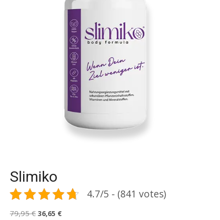
Slimiko
4.7/5 - (841 votes)
Le
Le
79,95
€
36,65
€