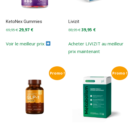
KetoNex Gummies
Livizit
Le
Le
Le
Le
29,97
€
39,95
€
69,95
€
88,95
€
prix
prix
prix
prix
initial
actuel
initial
actuel
Voir le meilleur prix
Acheter LIVIZIT au meilleur
était :
est :
était :
est :
prix maintenant
69,95 €.
29,97 €.
88,95 €.
39,95 €.
Promo !
Promo !