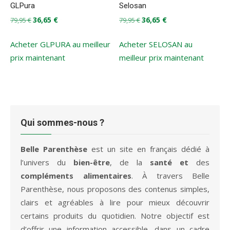
GLPura
Selosan
Le
Le
Le
Le
36,65
€
36,65
€
79,95
€
79,95
€
prix
prix
prix
prix
initial
actuel
initial
actuel
Acheter GLPURA au meilleur
Acheter SELOSAN au
était :
est :
était :
est :
prix maintenant
meilleur prix maintenant
79,95 €.
36,65 €.
79,95 €.
36,65 €.
Qui sommes-nous ?
Belle Parenthèse
est un site en français dédié à
l’univers du
bien-être
, de la
santé et
des
compléments alimentaires
. À travers Belle
Parenthèse, nous proposons des contenus simples,
clairs et agréables à lire pour mieux découvrir
certains produits du quotidien. Notre objectif est
d’offrir une information accessible, dans un cadre