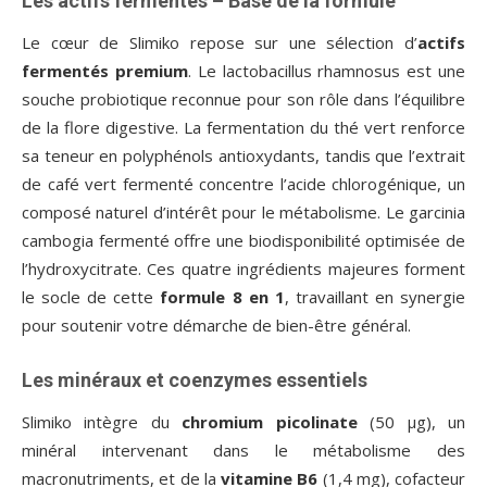
Les actifs fermentés – Base de la formule
Le cœur de Slimiko repose sur une sélection d’
actifs
fermentés premium
. Le lactobacillus rhamnosus est une
souche probiotique reconnue pour son rôle dans l’équilibre
de la flore digestive. La fermentation du thé vert renforce
sa teneur en polyphénols antioxydants, tandis que l’extrait
de café vert fermenté concentre l’acide chlorogénique, un
composé naturel d’intérêt pour le métabolisme. Le garcinia
cambogia fermenté offre une biodisponibilité optimisée de
l’hydroxycitrate. Ces quatre ingrédients majeures forment
le socle de cette
formule 8 en 1
, travaillant en synergie
pour soutenir votre démarche de bien-être général.
Les minéraux et coenzymes essentiels
Slimiko intègre du
chromium picolinate
(50 µg), un
minéral intervenant dans le métabolisme des
macronutriments, et de la
vitamine B6
(1,4 mg), cofacteur