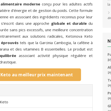
alimentaire moderne
conçu pour les adultes actifs
la
atière d’énergie et de gestion du poids. Cette formule
enne en associant des ingrédients reconnus pour leur
ai
it s’inscrit dans une approche
globale et durable
du
urée sans pics excessifs, une meilleure concentration
ontrairement aux solutions radicales, Ketonova Keto
N
s éprouvés
tels que la Garcinia Cambogia, la caféine à
uarana et des vitamines B essentielles. Le produit est
F
quilibrée
associant activité physique régulière et
3
drastique.
A
7
Keto au meilleur prix maintenant
T
7
P
7
 Keto
G