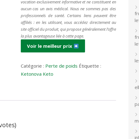
vocation exclusivement informative et ne constituent en
aucun cas un avis médical. Nous ne sommes pas des
f
professionnels de santé. Certains liens peuvent être
le
affiliés : en les utilisant, vous accédez directement au
site officiel du produit, qui propose généralement l’offre
la plus avantageuse liée à cette page.
f
le
Voir le meilleur prix
le
Catégorie :
Perte de poids
Étiquette :
Ketonova Keto
el
pa
m
 votes)
in