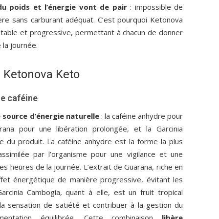
du poids et l’énergie vont de pair
: impossible de
lière sans carburant adéquat. C’est pourquoi Ketonova
stable et progressive, permettant à chacun de donner
 la journée.
e Ketonova Keto
de caféine
e source d’énergie naturelle
: la caféine anhydre pour
rana pour une libération prolongée, et la Garcinia
e du produit. La caféine anhydre est la forme la plus
ssimilée par l’organisme pour une vigilance et une
s heures de la journée. L’extrait de Guarana, riche en
effet énergétique de manière progressive, évitant les
arcinia Cambogia, quant à elle, est un fruit tropical
la sensation de satiété et contribuer à la gestion du
entation équilibrée. Cette combinaison
libère