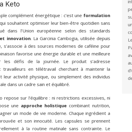
i
a Keto
p
mple complément énergétique : c’est une
formulation
s
ui souhaitent optimiser leur bien-être quotidien sans
u
riqué dans l’Union européenne selon des standards
co
 et innovation
. La Garcinia Cambogia, utilisée depuis
L
le, s’associe à des sources modernes de caféine pour
P
inaison favorise une énergie durable et une meilleure
a
er les défis de la journée. Le produit s’adresse
a
 travailleurs en télétravail cherchant à maintenir la
d
nt leur activité physique, ou simplement des individus
d
ale dans un cadre sain et équilibré.
repose sur l’équilibre : ni restrictions excessives, ni
opose une
approche holistique
combinant nutrition,
agner un mode de vie moderne. Chaque ingrédient a
 prouvée et son innocuité. Les capsules se prennent
urellement à la routine matinale sans contrainte. Le