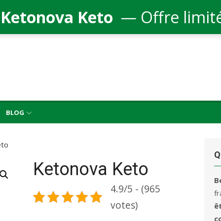
 Ketonova Keto
— Offre limit
BLOG
eto
Q
Ketonova Keto
B
4.9/5 - (965
f
votes)
ê
c