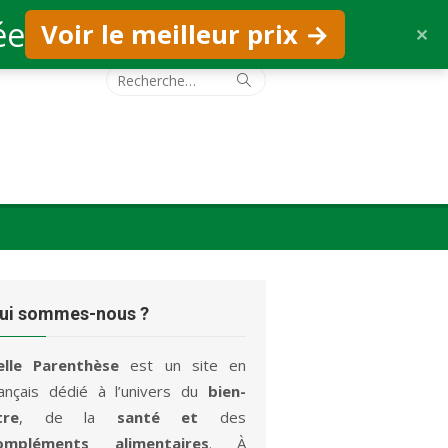
ée
Voir le meilleur prix →
✕
Recherche
Rechercher
pour :
ui sommes-nous ?
elle Parenthèse
est un site en
rançais dédié à l’univers du
bien-
tre
, de la
santé et
des
ompléments alimentaires
. À