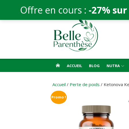
Offre en cours :
-27% sur
Aller
au
contenu
ACCUEIL
BLOG
NUTRA
Accueil
/
Perte de poids
/ Ketonova K
Promo !