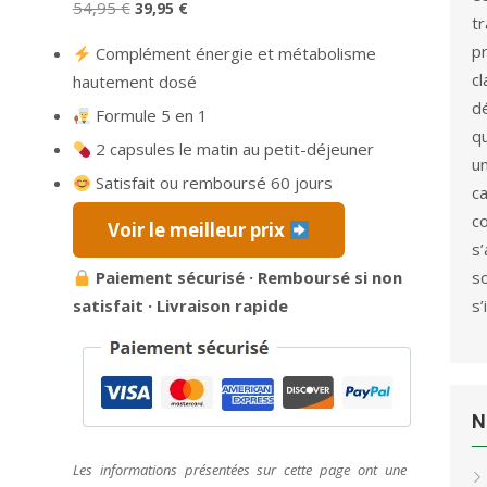
Le
Le
54,95
€
39,95
€
t
prix
prix
p
Complément énergie et métabolisme
initial
actuel
c
hautement dosé
était :
est :
d
Formule 5 en 1
54,95 €.
39,95 €.
qu
2 capsules le matin au petit-déjeuner
u
Satisfait ou remboursé 60 jours
c
c
Voir le meilleur prix
s
Paiement sécurisé · Remboursé si non
s
satisfait · Livraison rapide
s’
N
Les informations présentées sur cette page ont une