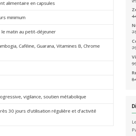
2
t alimentaire en capsules
Z
4
ours minimum
N
 le matin au petit-déjeuner
7
C
ambogia, Caféine, Guarana, Vitamines B, Chrome
7
V
9
R
8
ogressive, vigilance, soutien métabolique
D
rès 30 jours d’utilisation régulière et d’activité
L
P