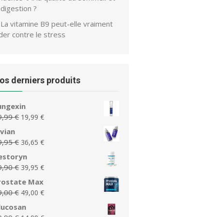
 digestion ?
La vitamine B9 peut-elle vraiment
der contre le stress
os derniers produits
ungexin
Le
Le
9,99
€
19,99
€
prix
prix
lvian
initial
actuel
Le
Le
9,95
€
36,65
€
était :
est :
prix
prix
estoryn
39,99 €.
19,99 €.
initial
actuel
Le
Le
9,90
€
39,95
€
était :
est :
prix
prix
rostate Max
79,95 €.
36,65 €.
initial
actuel
Le
Le
9,00
€
49,00
€
était :
est :
prix
prix
lucosan
79,90 €.
39,95 €.
initial
actuel