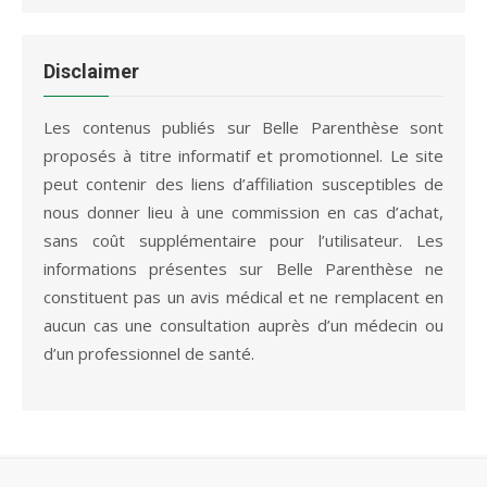
99,00 €.
49,00 €.
initial
actuel
était :
est :
84,95 €.
25,80 €.
Disclaimer
Les contenus publiés sur Belle Parenthèse sont
proposés à titre informatif et promotionnel. Le site
peut contenir des liens d’affiliation susceptibles de
nous donner lieu à une commission en cas d’achat,
sans coût supplémentaire pour l’utilisateur. Les
informations présentes sur Belle Parenthèse ne
constituent pas un avis médical et ne remplacent en
aucun cas une consultation auprès d’un médecin ou
d’un professionnel de santé.