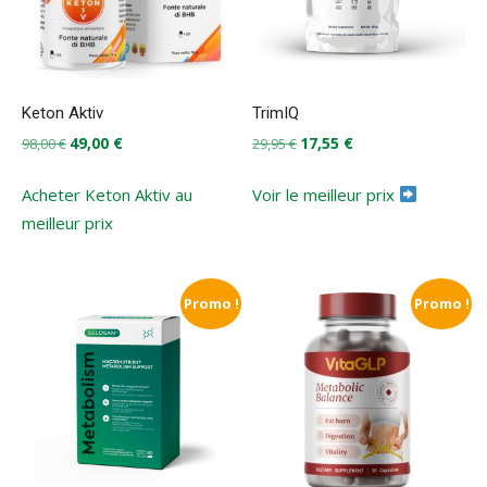
Keton Aktiv
TrimIQ
Le
Le
Le
Le
49,00
€
17,55
€
98,00
€
29,95
€
prix
prix
prix
prix
initial
actuel
initial
actuel
Acheter Keton Aktiv au
Voir le meilleur prix
était :
est :
était :
est :
meilleur prix
98,00 €.
49,00 €.
29,95 €.
17,55 €.
Promo !
Promo !