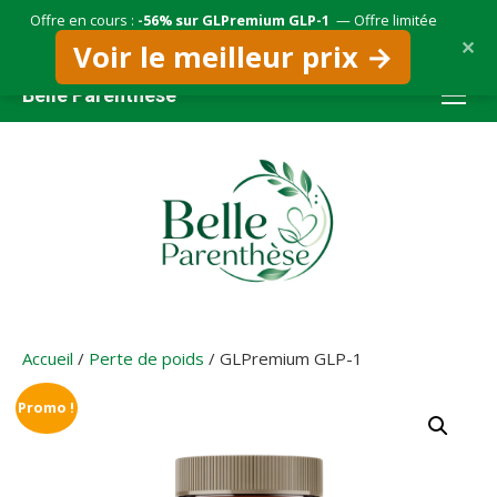
Offre en cours :
-56% sur GLPremium GLP-1
— Offre limitée
✕
Voir le meilleur prix →
Aller
Belle Parenthèse
au
contenu
Accueil
/
Perte de poids
/ GLPremium GLP-1
Promo !