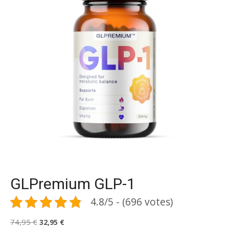
GLPremium GLP-1
4.8/5 - (696 votes)
Le
Le
74,95
€
32,95
€