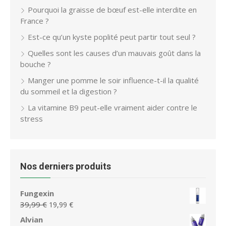
Pourquoi la graisse de bœuf est-elle interdite en
France ?
Est-ce qu’un kyste poplité peut partir tout seul ?
Quelles sont les causes d’un mauvais goût dans la
bouche ?
Manger une pomme le soir influence-t-il la qualité
du sommeil et la digestion ?
La vitamine B9 peut-elle vraiment aider contre le
stress
Nos derniers produits
Fungexin
Le
Le
39,99
€
19,99
€
prix
prix
Alvian
initial
actuel