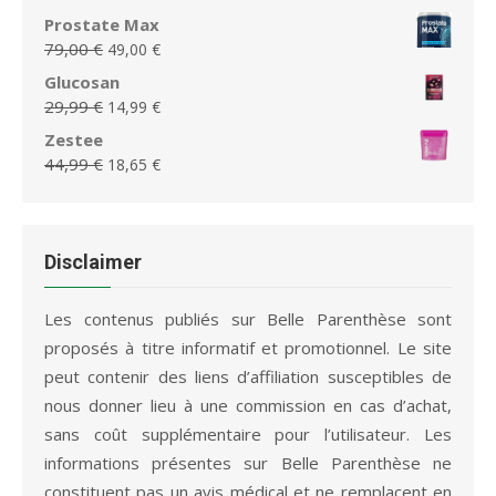
était :
est :
prix
prix
Prostate Max
79,95 €.
36,65 €.
initial
actuel
Le
Le
79,00
€
49,00
€
était :
est :
prix
prix
Glucosan
79,90 €.
39,95 €.
initial
actuel
Le
Le
29,99
€
14,99
€
était :
est :
prix
prix
Zestee
79,00 €.
49,00 €.
initial
actuel
Le
Le
44,99
€
18,65
€
était :
est :
prix
prix
29,99 €.
14,99 €.
initial
actuel
était :
est :
44,99 €.
18,65 €.
Disclaimer
Les contenus publiés sur Belle Parenthèse sont
proposés à titre informatif et promotionnel. Le site
peut contenir des liens d’affiliation susceptibles de
nous donner lieu à une commission en cas d’achat,
sans coût supplémentaire pour l’utilisateur. Les
informations présentes sur Belle Parenthèse ne
constituent pas un avis médical et ne remplacent en