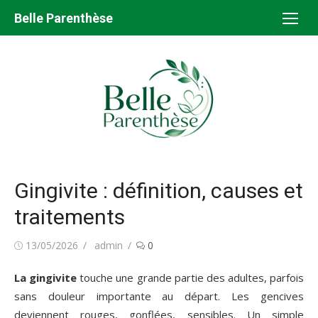
Aller
Belle Parenthèse
au
contenu
Gingivite : définition, causes et
traitements
Publié
Auteur/autrice
13/05/2026
admin
0
le
La gingivite
touche une grande partie des adultes, parfois
sans douleur importante au départ. Les gencives
deviennent rouges, gonflées, sensibles. Un simple