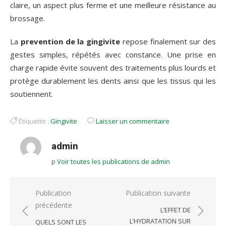
claire, un aspect plus ferme et une meilleure résistance au
brossage.
La
prevention de la gingivite
repose finalement sur des
gestes simples, répétés avec constance. Une prise en
charge rapide évite souvent des traitements plus lourds et
protège durablement les dents ainsi que les tissus qui les
soutiennent.
Étiquette :
Gingivite
Laisser un commentaire
admin
p
Voir toutes les publications de admin
Navigation
Publication
Publication suivante
précédente
de
L’EFFET DE
l’article
L’HYDRATATION SUR
QUELS SONT LES