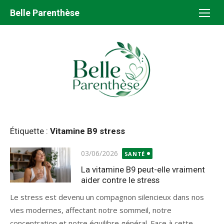
Aller
Belle Parenthèse
au
contenu
Étiquette :
Vitamine B9 stress
Publié
03/06/2026
SANTÉ
le
La vitamine B9 peut-elle vraiment
aider contre le stress
Le stress est devenu un compagnon silencieux dans nos
vies modernes, affectant notre sommeil, notre
concentration et notre équilibre général. Face à cette