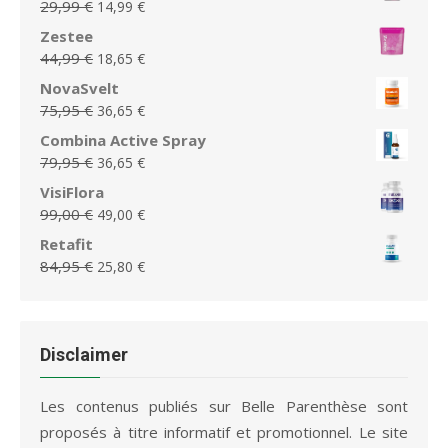
Le
Le
29,99
€
14,99
€
était :
est :
prix
prix
Zestee
79,00 €.
49,00 €.
initial
actuel
Le
Le
44,99
€
18,65
€
était :
est :
prix
prix
NovaSvelt
29,99 €.
14,99 €.
initial
actuel
Le
Le
75,95
€
36,65
€
était :
est :
prix
prix
Combina Active Spray
44,99 €.
18,65 €.
initial
actuel
Le
Le
79,95
€
36,65
€
était :
est :
prix
prix
VisiFlora
75,95 €.
36,65 €.
initial
actuel
Le
Le
99,00
€
49,00
€
était :
est :
prix
prix
Retafit
79,95 €.
36,65 €.
initial
actuel
Le
Le
84,95
€
25,80
€
était :
est :
prix
prix
99,00 €.
49,00 €.
initial
actuel
était :
est :
84,95 €.
25,80 €.
Disclaimer
Les contenus publiés sur Belle Parenthèse sont
proposés à titre informatif et promotionnel. Le site