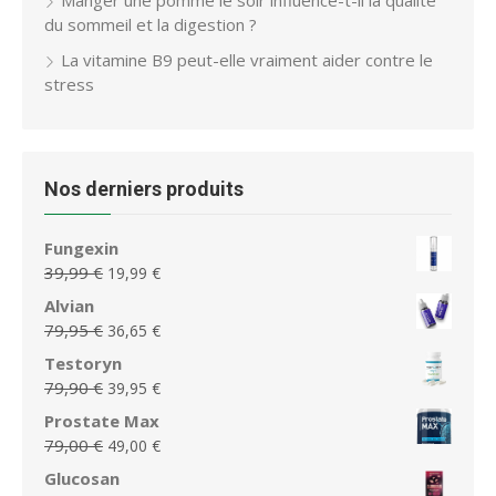
Manger une pomme le soir influence-t-il la qualité
du sommeil et la digestion ?
La vitamine B9 peut-elle vraiment aider contre le
stress
Nos derniers produits
Fungexin
Le
Le
39,99
€
19,99
€
prix
prix
Alvian
initial
actuel
Le
Le
79,95
€
36,65
€
était :
est :
prix
prix
Testoryn
39,99 €.
19,99 €.
initial
actuel
Le
Le
79,90
€
39,95
€
était :
est :
prix
prix
Prostate Max
79,95 €.
36,65 €.
initial
actuel
Le
Le
79,00
€
49,00
€
était :
est :
prix
prix
Glucosan
79,90 €.
39,95 €.
initial
actuel