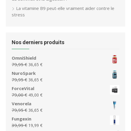
La vitamine B9 peut-elle vraiment aider contre le
stress
Nos derniers produits
OmniShield
Le
Le
79,95
€
36,65
€
prix
prix
NuroSpark
initial
actuel
Le
Le
79,95
€
36,65
€
était :
est :
prix
prix
ForceVital
79,95 €.
36,65 €.
initial
actuel
Le
Le
79,00
€
49,00
€
était :
est :
prix
prix
Venorela
79,95 €.
36,65 €.
initial
actuel
Le
Le
79,95
€
36,65
€
était :
est :
prix
prix
Fungexin
79,00 €.
49,00 €.
initial
actuel
Le
Le
39,99
€
19,99
€
était :
est :