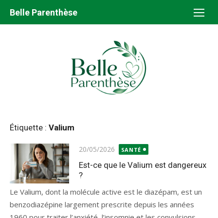
Aller
Belle Parenthèse
au
contenu
Étiquette :
Valium
Publié
20/05/2026
SANTÉ
le
Est-ce que le Valium est dangereux
?
Le Valium, dont la molécule active est le diazépam, est un
benzodiazépine largement prescrite depuis les années
1960 pour traiter l’anxiété, l’insomnie et les convulsions....