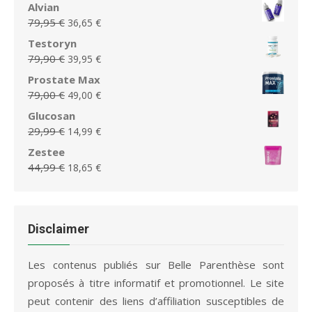
prix
prix
Alvian
79,95 €.
36,65 €.
initial
actuel
Le
Le
79,95
€
36,65
€
était :
est :
prix
prix
Testoryn
39,99 €.
19,99 €.
initial
actuel
Le
Le
79,90
€
39,95
€
était :
est :
prix
prix
Prostate Max
79,95 €.
36,65 €.
initial
actuel
Le
Le
79,00
€
49,00
€
était :
est :
prix
prix
Glucosan
79,90 €.
39,95 €.
initial
actuel
Le
Le
29,99
€
14,99
€
était :
est :
prix
prix
Zestee
79,00 €.
49,00 €.
initial
actuel
Le
Le
44,99
€
18,65
€
était :
est :
prix
prix
29,99 €.
14,99 €.
initial
actuel
était :
est :
44,99 €.
18,65 €.
Disclaimer
Les contenus publiés sur Belle Parenthèse sont
proposés à titre informatif et promotionnel. Le site
peut contenir des liens d’affiliation susceptibles de