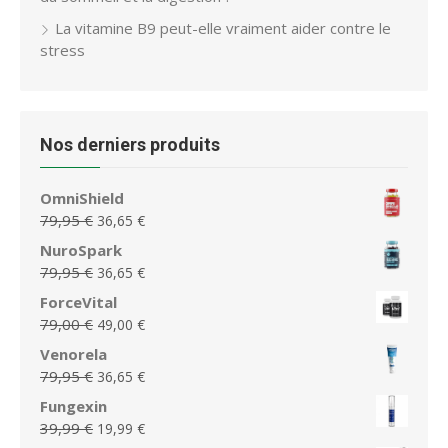
La vitamine B9 peut-elle vraiment aider contre le
stress
Nos derniers produits
OmniShield
Le
Le
79,95
€
36,65
€
prix
prix
NuroSpark
initial
actuel
Le
Le
79,95
€
36,65
€
était :
est :
prix
prix
ForceVital
79,95 €.
36,65 €.
initial
actuel
Le
Le
79,00
€
49,00
€
était :
est :
prix
prix
Venorela
79,95 €.
36,65 €.
initial
actuel
Le
Le
79,95
€
36,65
€
était :
est :
prix
prix
Fungexin
79,00 €.
49,00 €.
initial
actuel
Le
Le
39,99
€
19,99
€
était :
est :