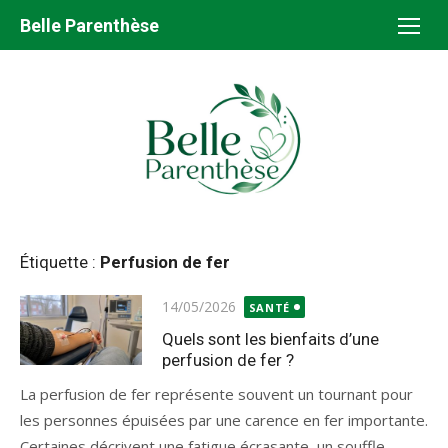
Aller
Belle Parenthèse
au
contenu
Étiquette :
Perfusion de fer
Publié
14/05/2026
SANTÉ
le
Quels sont les bienfaits d’une
perfusion de fer ?
La perfusion de fer représente souvent un tournant pour
les personnes épuisées par une carence en fer importante.
Certaines décrivent une fatigue écrasante, un souffle...