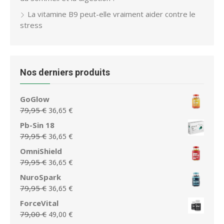
La vitamine B9 peut-elle vraiment aider contre le
stress
Nos derniers produits
GoGlow
Le
Le
79,95
€
36,65
€
prix
prix
Pb-Sin 18
initial
actuel
Le
Le
79,95
€
36,65
€
était :
est :
prix
prix
OmniShield
79,95 €.
36,65 €.
initial
actuel
Le
Le
79,95
€
36,65
€
était :
est :
prix
prix
NuroSpark
79,95 €.
36,65 €.
initial
actuel
Le
Le
79,95
€
36,65
€
était :
est :
prix
prix
ForceVital
79,95 €.
36,65 €.
initial
actuel
Le
Le
79,00
€
49,00
€
était :
est :