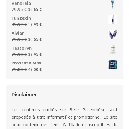
prix
prix
Venorela
79,95 €.
36,65 €.
initial
actuel
Le
Le
79,95
€
36,65
€
était :
est :
prix
prix
Fungexin
79,00 €.
49,00 €.
initial
actuel
Le
Le
39,99
€
19,99
€
était :
est :
prix
prix
Alvian
79,95 €.
36,65 €.
initial
actuel
Le
Le
79,95
€
36,65
€
était :
est :
prix
prix
Testoryn
39,99 €.
19,99 €.
initial
actuel
Le
Le
79,90
€
39,95
€
était :
est :
prix
prix
Prostate Max
79,95 €.
36,65 €.
initial
actuel
Le
Le
79,00
€
49,00
€
était :
est :
prix
prix
79,90 €.
39,95 €.
initial
actuel
était :
est :
79,00 €.
49,00 €.
Disclaimer
Les contenus publiés sur Belle Parenthèse sont
proposés à titre informatif et promotionnel. Le site
peut contenir des liens d’affiliation susceptibles de