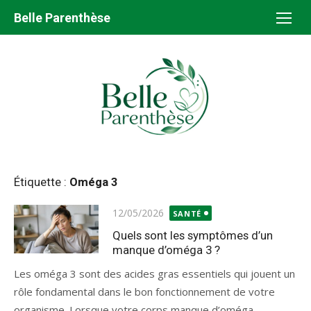
Aller
Belle Parenthèse
au
contenu
Étiquette :
Oméga 3
Publié
12/05/2026
SANTÉ
le
Quels sont les symptômes d’un
manque d’oméga 3 ?
Les oméga 3 sont des acides gras essentiels qui jouent un
rôle fondamental dans le bon fonctionnement de votre
organisme. Lorsque votre corps manque d’oméga...