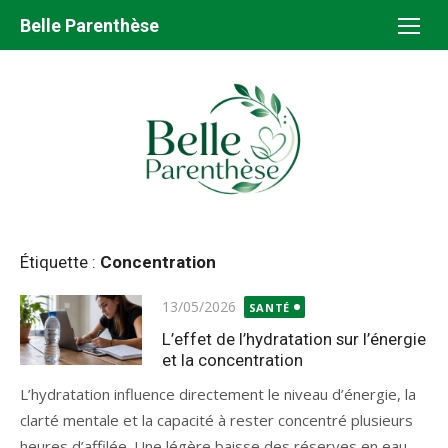
Aller
Belle Parenthèse
au
contenu
Étiquette :
Concentration
Publié
13/05/2026
SANTÉ
le
L’effet de l’hydratation sur l’énergie
et la concentration
L’hydratation influence directement le niveau d’énergie, la
clarté mentale et la capacité à rester concentré plusieurs
heures d’affilée. Une légère baisse des réserves en eau...