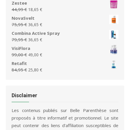
prix
prix
Zestee
79,00 €.
49,00 €.
initial
actuel
Le
Le
44,99
€
18,65
€
était :
est :
prix
prix
NovaSvelt
29,99 €.
14,99 €.
initial
actuel
Le
Le
75,95
€
36,65
€
était :
est :
prix
prix
Combina Active Spray
44,99 €.
18,65 €.
initial
actuel
Le
Le
79,95
€
36,65
€
était :
est :
prix
prix
VisiFlora
75,95 €.
36,65 €.
initial
actuel
Le
Le
99,00
€
49,00
€
était :
est :
prix
prix
Retafit
79,95 €.
36,65 €.
initial
actuel
Le
Le
84,95
€
25,80
€
était :
est :
prix
prix
99,00 €.
49,00 €.
initial
actuel
était :
est :
84,95 €.
25,80 €.
Disclaimer
Les contenus publiés sur Belle Parenthèse sont
proposés à titre informatif et promotionnel. Le site
peut contenir des liens d’affiliation susceptibles de