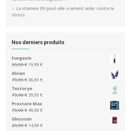
La vitamine B9 peut-elle vraiment aider contre le
stress
Nos derniers produits
Fungexin
Le
Le
39,99
€
19,99
€
prix
prix
Alvian
initial
actuel
Le
Le
79,95
€
36,65
€
était :
est :
prix
prix
Testoryn
39,99 €.
19,99 €.
initial
actuel
Le
Le
79,90
€
39,95
€
était :
est :
prix
prix
Prostate Max
79,95 €.
36,65 €.
initial
actuel
Le
Le
79,00
€
49,00
€
était :
est :
prix
prix
Glucosan
79,90 €.
39,95 €.
initial
actuel
Le
Le
29,99
€
14,99
€
était :
est :