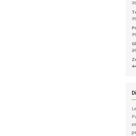
7
T
7
P
7
G
2
Z
4
D
L
P
i
p