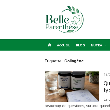
Aller
au
contenu
ACCUEIL
BLOG
NUTRA
Étiquette :
Collagène
Publ
19/
le
Qu
ty
La 
beaucoup de questions, surtout quand