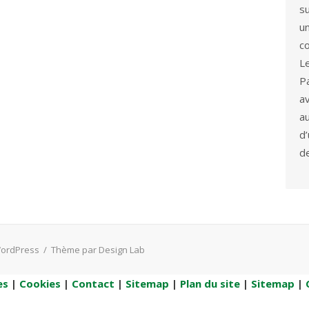
s
u
co
L
P
a
a
d
d
WordPress
/
Thème par Design Lab
es
|
Cookies
|
Contact
|
Sitemap
|
Plan du site
|
Sitemap
|