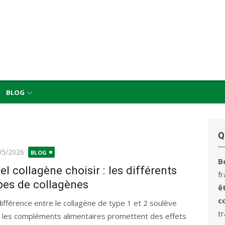
BLOG
Q
ié
05/2026
BLOG
B
el collagène choisir : les différents
f
pes de collagènes
ê
c
différence entre le collagène de type 1 et 2 soulève
t
 les compléments alimentaires promettent des effets