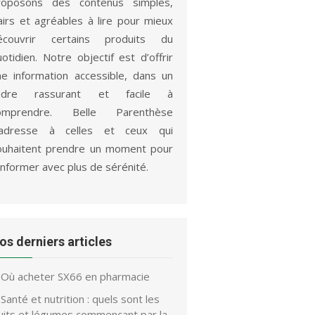
roposons des contenus simples,
lairs et agréables à lire pour mieux
écouvrir certains produits du
otidien. Notre objectif est d’offrir
ne information accessible, dans un
adre rassurant et facile à
omprendre. Belle Parenthèse
’adresse à celles et ceux qui
ouhaitent prendre un moment pour
informer avec plus de sérénité.
os derniers articles
Où acheter SX66 en pharmacie
Santé et nutrition : quels sont les
ruits et légumes commençant par la