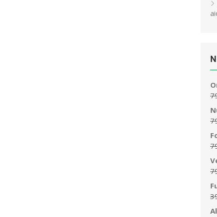
ai
N
O
7
N
7
F
7
V
7
F
3
A