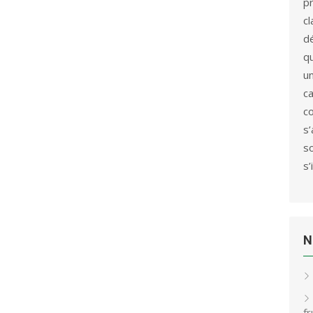
p
c
d
qu
u
c
c
s
s
s’
N
f