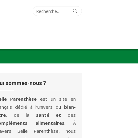
Recherche
Rechercher
pour :
ui sommes-nous ?
elle Parenthèse
est un site en
rançais dédié à l’univers du
bien-
tre
, de la
santé et
des
ompléments alimentaires
. À
ravers Belle Parenthèse, nous