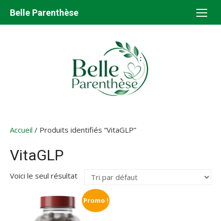
Aller
Belle Parenthèse
au
contenu
Accueil
/ Produits identifiés “VitaGLP”
VitaGLP
Voici le seul résultat
Promo !