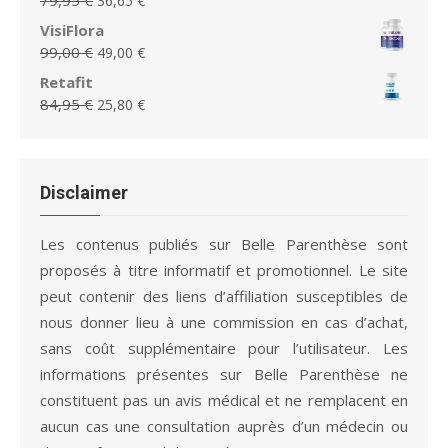
36,65
€
était :
est :
prix
prix
VisiFlora
75,95 €.
36,65 €.
initial
actuel
Le
Le
99,00
€
49,00
€
était :
est :
prix
prix
Retafit
79,95 €.
36,65 €.
initial
actuel
Le
Le
84,95
€
25,80
€
était :
est :
prix
prix
99,00 €.
49,00 €.
initial
actuel
était :
est :
84,95 €.
25,80 €.
Disclaimer
Les contenus publiés sur Belle Parenthèse sont
proposés à titre informatif et promotionnel. Le site
peut contenir des liens d’affiliation susceptibles de
nous donner lieu à une commission en cas d’achat,
sans coût supplémentaire pour l’utilisateur. Les
informations présentes sur Belle Parenthèse ne
constituent pas un avis médical et ne remplacent en
aucun cas une consultation auprès d’un médecin ou