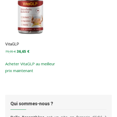
VitaGLP
Le
Le
36,65
€
79,95
€
prix
prix
initial
actuel
Acheter VitaGLP au meilleur
était :
est :
prix maintenant
79,95 €.
36,65 €.
Qui sommes-nous ?
Belle Parenthèse
est un site en français dédié à