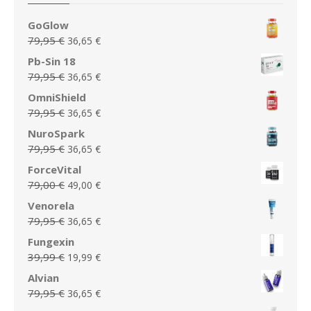
GoGlow
Le
Le
79,95
€
36,65
€
prix
prix
Pb-Sin 18
initial
actuel
Le
Le
79,95
€
36,65
€
était :
est :
prix
prix
OmniShield
79,95 €.
36,65 €.
initial
actuel
Le
Le
79,95
€
36,65
€
était :
est :
prix
prix
NuroSpark
79,95 €.
36,65 €.
initial
actuel
Le
Le
79,95
€
36,65
€
était :
est :
prix
prix
ForceVital
79,95 €.
36,65 €.
initial
actuel
Le
Le
79,00
€
49,00
€
était :
est :
prix
prix
Venorela
79,95 €.
36,65 €.
initial
actuel
Le
Le
79,95
€
36,65
€
était :
est :
prix
prix
Fungexin
79,00 €.
49,00 €.
initial
actuel
Le
Le
39,99
€
19,99
€
était :
est :
prix
prix
Alvian
79,95 €.
36,65 €.
initial
actuel
Le
Le
79,95
€
36,65
€
était :
est :
prix
prix