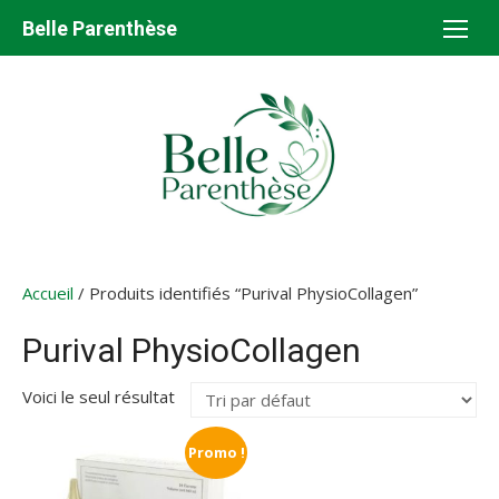
Aller
Belle Parenthèse
au
contenu
Accueil
/ Produits identifiés “Purival PhysioCollagen”
Purival PhysioCollagen
Voici le seul résultat
Promo !