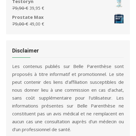
Testoryn
39,99 €.
19,99 €.
initial
actuel
Le
Le
79,90
€
39,95
€
était :
est :
prix
prix
Prostate Max
79,95 €.
36,65 €.
initial
actuel
Le
Le
79,00
€
49,00
€
était :
est :
prix
prix
79,90 €.
39,95 €.
initial
actuel
était :
est :
79,00 €.
49,00 €.
Disclaimer
Les contenus publiés sur Belle Parenthèse sont
proposés à titre informatif et promotionnel. Le site
peut contenir des liens d’affiliation susceptibles de
nous donner lieu à une commission en cas d’achat,
sans coût supplémentaire pour l’utilisateur. Les
informations présentes sur Belle Parenthèse ne
constituent pas un avis médical et ne remplacent en
aucun cas une consultation auprès d’un médecin ou
d’un professionnel de santé.