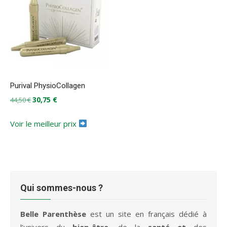
Purival PhysioCollagen
Le
Le
30,75
€
44,50
€
prix
prix
initial
actuel
Voir le meilleur prix
était :
est :
44,50 €.
30,75 €.
Qui sommes-nous ?
Belle Parenthèse
est un site en français dédié à
l’univers du
bien-être
, de la
santé et
des