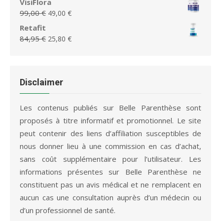
VisiFlora
75,95 €.
36,65 €.
initial
actuel
Le
Le
99,00
€
49,00
€
était :
est :
prix
prix
Retafit
79,95 €.
36,65 €.
initial
actuel
Le
Le
84,95
€
25,80
€
était :
est :
prix
prix
99,00 €.
49,00 €.
initial
actuel
était :
est :
84,95 €.
25,80 €.
Disclaimer
Les contenus publiés sur Belle Parenthèse sont
proposés à titre informatif et promotionnel. Le site
peut contenir des liens d’affiliation susceptibles de
nous donner lieu à une commission en cas d’achat,
sans coût supplémentaire pour l’utilisateur. Les
informations présentes sur Belle Parenthèse ne
constituent pas un avis médical et ne remplacent en
aucun cas une consultation auprès d’un médecin ou
d’un professionnel de santé.