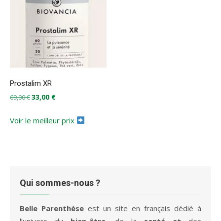
Prostalim XR
Le
Le
33,00
€
69,00
€
prix
prix
initial
actuel
Voir le meilleur prix
était :
est :
69,00 €.
33,00 €.
Qui sommes-nous ?
Belle Parenthèse
est un site en français dédié à
l’univers du
bien-être
, de la
santé et
des