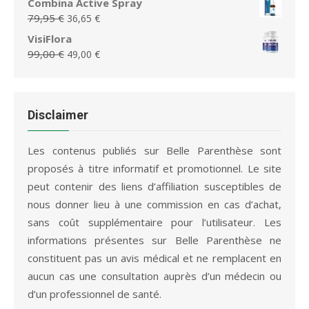
Combina Active Spray
44,99 €.
18,65 €.
initial
actuel
Le
Le
79,95
€
36,65
€
était :
est :
prix
prix
VisiFlora
75,95 €.
36,65 €.
initial
actuel
Le
Le
99,00
€
49,00
€
était :
est :
prix
prix
79,95 €.
36,65 €.
initial
actuel
était :
est :
99,00 €.
49,00 €.
Disclaimer
Les contenus publiés sur Belle Parenthèse sont
proposés à titre informatif et promotionnel. Le site
peut contenir des liens d’affiliation susceptibles de
nous donner lieu à une commission en cas d’achat,
sans coût supplémentaire pour l’utilisateur. Les
informations présentes sur Belle Parenthèse ne
constituent pas un avis médical et ne remplacent en
aucun cas une consultation auprès d’un médecin ou
d’un professionnel de santé.