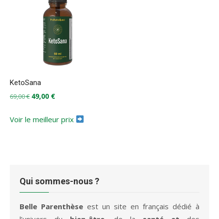
KetoSana
Le
Le
49,00
€
69,00
€
prix
prix
initial
actuel
Voir le meilleur prix
était :
est :
69,00 €.
49,00 €.
Qui sommes-nous ?
Belle Parenthèse
est un site en français dédié à
l’univers du
bien-être
, de la
santé et
des