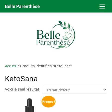
Aller
Belle Parenthèse
au
contenu
Accueil
/ Produits identifiés “KetoSana”
KetoSana
Voici le seul résultat
Promo !