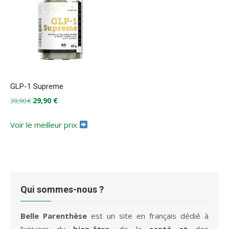
GLP-1 Supreme
Le
Le
29,90
€
39,90
€
prix
prix
initial
actuel
Voir le meilleur prix
était :
est :
39,90 €.
29,90 €.
Qui sommes-nous ?
Belle Parenthèse
est un site en français dédié à
l’univers du
bien-être
, de la
santé et
des