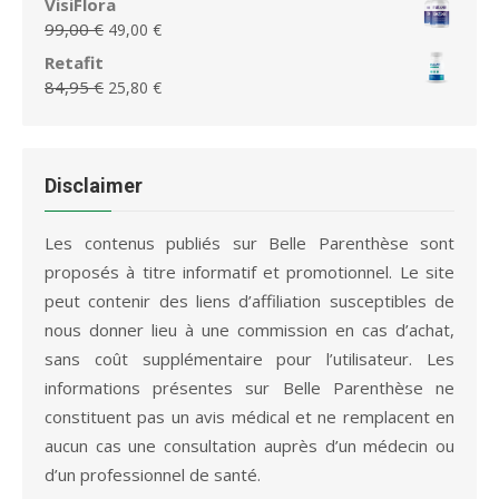
VisiFlora
75,95 €.
36,65 €.
initial
actuel
Le
Le
99,00
€
49,00
€
était :
est :
prix
prix
Retafit
79,95 €.
36,65 €.
initial
actuel
Le
Le
84,95
€
25,80
€
était :
est :
prix
prix
99,00 €.
49,00 €.
initial
actuel
était :
est :
84,95 €.
25,80 €.
Disclaimer
Les contenus publiés sur Belle Parenthèse sont
proposés à titre informatif et promotionnel. Le site
peut contenir des liens d’affiliation susceptibles de
nous donner lieu à une commission en cas d’achat,
sans coût supplémentaire pour l’utilisateur. Les
informations présentes sur Belle Parenthèse ne
constituent pas un avis médical et ne remplacent en
aucun cas une consultation auprès d’un médecin ou
d’un professionnel de santé.