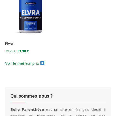
Elvra
Le
Le
39,98
€
79,95
€
prix
prix
initial
actuel
Voir le meilleur prix
était :
est :
79,95 €.
39,98 €.
Qui sommes-nous ?
Belle Parenthèse
est un site en français dédié à
l’univers du
bien-être
, de la
santé et
des