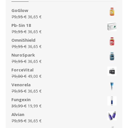
GoGlow
Le
Le
79,95
€
36,65
€
prix
prix
Pb-Sin 18
initial
actuel
Le
Le
79,95
€
36,65
€
était :
est :
prix
prix
OmniShield
79,95 €.
36,65 €.
initial
actuel
Le
Le
79,95
€
36,65
€
était :
est :
prix
prix
NuroSpark
79,95 €.
36,65 €.
initial
actuel
Le
Le
79,95
€
36,65
€
était :
est :
prix
prix
ForceVital
79,95 €.
36,65 €.
initial
actuel
Le
Le
79,00
€
49,00
€
était :
est :
prix
prix
Venorela
79,95 €.
36,65 €.
initial
actuel
Le
Le
79,95
€
36,65
€
était :
est :
prix
prix
Fungexin
79,00 €.
49,00 €.
initial
actuel
Le
Le
39,99
€
19,99
€
était :
est :
prix
prix
Alvian
79,95 €.
36,65 €.
initial
actuel
Le
Le
79,95
€
36,65
€
était :
est :
prix
prix