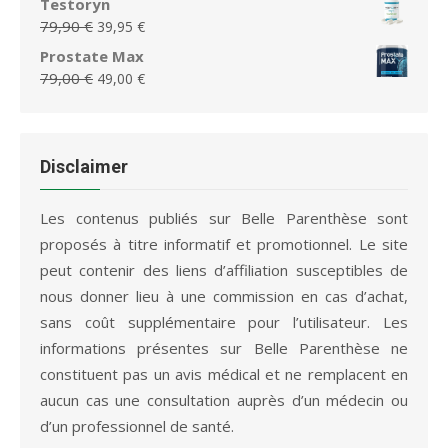
Testoryn
39,99 €.
19,99 €.
initial
actuel
Le
Le
79,90
€
39,95
€
était :
est :
prix
prix
Prostate Max
79,95 €.
36,65 €.
initial
actuel
Le
Le
79,00
€
49,00
€
était :
est :
prix
prix
79,90 €.
39,95 €.
initial
actuel
était :
est :
79,00 €.
49,00 €.
Disclaimer
Les contenus publiés sur Belle Parenthèse sont
proposés à titre informatif et promotionnel. Le site
peut contenir des liens d’affiliation susceptibles de
nous donner lieu à une commission en cas d’achat,
sans coût supplémentaire pour l’utilisateur. Les
informations présentes sur Belle Parenthèse ne
constituent pas un avis médical et ne remplacent en
aucun cas une consultation auprès d’un médecin ou
d’un professionnel de santé.