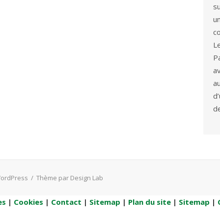
s
u
co
L
P
a
a
d
d
WordPress
/
Thème par Design Lab
es
|
Cookies
|
Contact
|
Sitemap
|
Plan du site
|
Sitemap
|