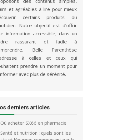
roposons des contenus simples,
lairs et agréables à lire pour mieux
écouvrir certains produits du
otidien. Notre objectif est d’offrir
ne information accessible, dans un
adre rassurant et facile à
omprendre. Belle Parenthèse
’adresse à celles et ceux qui
ouhaitent prendre un moment pour
informer avec plus de sérénité.
os derniers articles
Où acheter SX66 en pharmacie
Santé et nutrition : quels sont les
ruits et légumes commençant par la