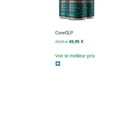
CoreGLP
Le
Le
49,95
€
69,95
€
prix
prix
initial
actuel
Voir le meilleur prix
était :
est :
69,95 €.
49,95 €.