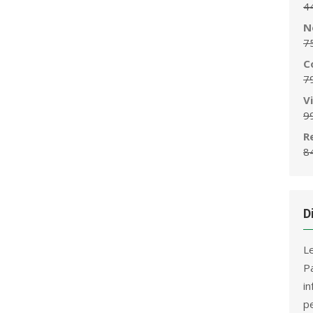
4
N
7
C
7
V
9
R
8
D
L
P
i
p