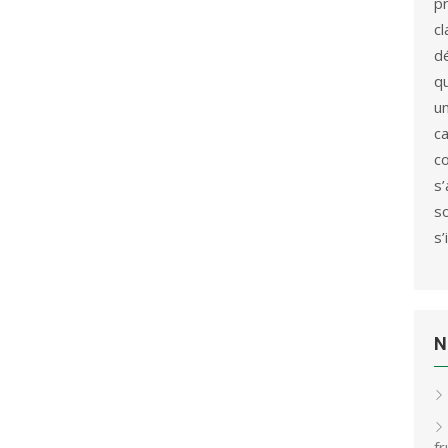
p
c
d
qu
u
c
c
s
s
s’
N
f