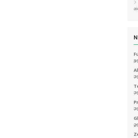
ai
N
F
3
A
7
T
7
P
7
G
2
Z