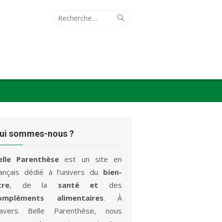
Recherche
Rechercher
pour :
ui sommes-nous ?
elle Parenthèse
est un site en
rançais dédié à l’univers du
bien-
tre
, de la
santé et
des
ompléments alimentaires
. À
ravers Belle Parenthèse, nous