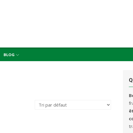
BLOG
Q
B
f
ê
c
t