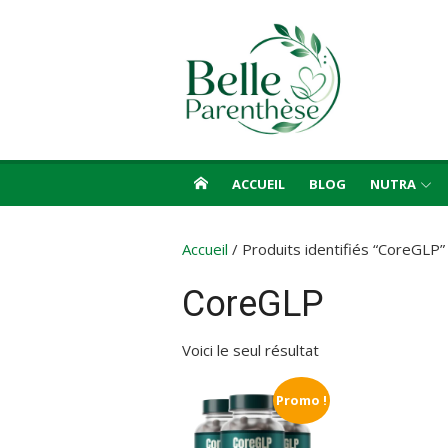
Aller
au
contenu
ACCUEIL
BLOG
NUTRA
Accueil
/ Produits identifiés “CoreGLP”
CoreGLP
Voici le seul résultat
Promo !